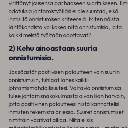
virittänyt jousensa parhaaseen suoritukseen. Il
odotuksia johtamistyölläsi ei ole suuntaa, eikä
ihmisillä onnistumisen kriteerejä. Miten näistä
lähtökohdista voi kokea niitä onnistumisia, joita
kaikki meistä työltään odottavat?
2) Kehu ainoastaan suuria
onnistumisia.
Jos säästät positiivisen palautteen vain suuriin
onnistumisiin, tuhlaat lähes kaikki
johtamismahdollisuutesi. Valtavia onnistumisia
tulee johtamisnäkökulmasta aivan liian harvoin,
jotta positiivinen palautteesi niistä kannattelisi
ihmisten tekemistä arjessa. Suuret onnistumiset
nimittäin vaativat aikaa. Niitä ei siis
määritelmällisesti voi tulla joka päivä – mutta jo