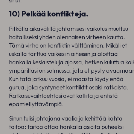
sinut.
10) Pelkää konflikteja.
Pitkällä aikavälillä johtamisesi vaikutus muuttuu
haitalliseksi yhden olennaisen virheen kautta.
Tämä virhe on konfliktin välttäminen. Mikäli et
uskalla tarttua vaikeisiin aiheisiin ja aloittaa
hankalia keskusteluja ajoissa, hetken kuluttua kai
ympärilläsi on solmussa, jota et pysty avaamaa
Kun tätä jatkuu vuosia, ei maasta löydy enää
gurua, joka syntyneet konfliktit osaisi ratkaista.
Ratkaisuvaihtoehtosi ovat kalliita ja entistä
epämiellyttävämpiä.
Sinun tulisi johtajana vaalia ja kehittää kahta
taitoa: taitoa ottaa hankalia asioita puheeksi