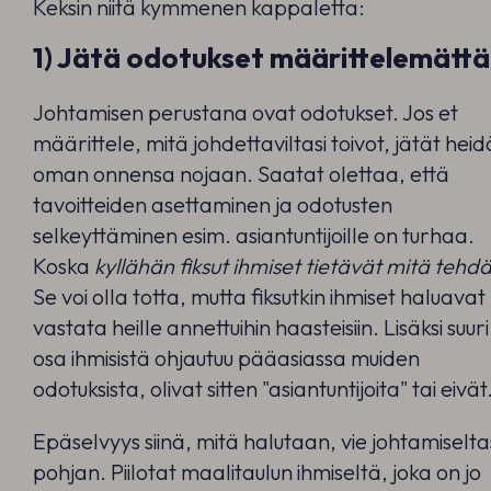
Keksin niitä kymmenen kappaletta:
1) Jätä odotukset määrittelemättä
Johtamisen perustana ovat odotukset. Jos et
määrittele, mitä johdettaviltasi toivot, jätät heid
oman onnensa nojaan. Saatat olettaa, että
tavoitteiden asettaminen ja odotusten
selkeyttäminen esim. asiantuntijoille on turhaa.
Koska
kyllähän fiksut ihmiset tietävät mitä tehdä
Se voi olla totta, mutta fiksutkin ihmiset haluavat
vastata heille annettuihin haasteisiin. Lisäksi suuri
osa ihmisistä ohjautuu pääasiassa muiden
odotuksista, olivat sitten "asiantuntijoita" tai eivät
Epäselvyys siinä, mitä halutaan, vie johtamiselta
pohjan. Piilotat maalitaulun ihmiseltä, joka on jo