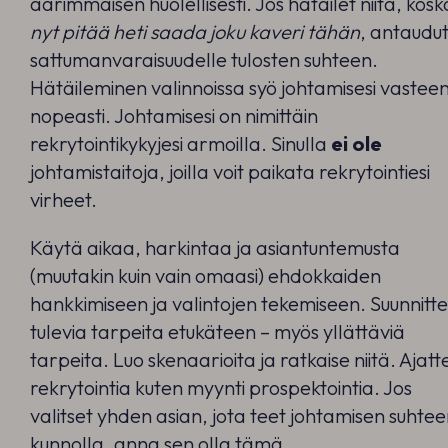
äärimmäisen huolellisesti. Jos hätäilet niitä, kosk
nyt pitää heti saada joku kaveri tähän
, antaudu
sattumanvaraisuudelle tulosten suhteen.
Hätäileminen valinnoissa syö johtamisesi vastee
nopeasti. Johtamisesi on nimittäin
rekrytointikykyjesi armoilla. Sinulla
ei ole
johtamistaitoja, joilla voit paikata rekrytointiesi
virheet.
Käytä aikaa, harkintaa ja asiantuntemusta
(muutakin kuin vain omaasi) ehdokkaiden
hankkimiseen ja valintojen tekemiseen. Suunnitte
tulevia tarpeita etukäteen – myös yllättäviä
tarpeita. Luo skenaarioita ja ratkaise niitä. Ajatt
rekrytointia kuten myynti prospektointia. Jos
valitset yhden asian, jota teet johtamisen suhte
kunnolla, anna sen olla tämä.