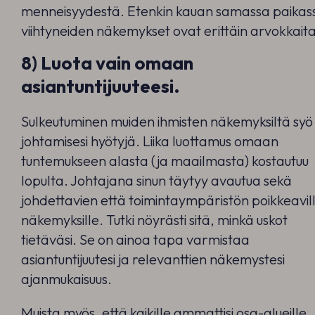
menneisyydestä. Etenkin kauan samassa paikas
viihtyneiden näkemykset ovat erittäin arvokkaita
8) Luota vain omaan
asiantuntijuuteesi.
Sulkeutuminen muiden ihmisten näkemyksiltä syö
johtamisesi hyötyjä. Liika luottamus omaan
tuntemukseen alasta (ja maailmasta) kostautuu
lopulta. Johtajana sinun täytyy avautua sekä
johdettavien että toimintaympäristön poikkeavil
näkemyksille. Tutki nöyrästi sitä, minkä uskot
tietäväsi. Se on ainoa tapa varmistaa
asiantuntijuutesi ja relevanttien näkemystesi
ajanmukaisuus.
Muista myös, että kaikille ammattisi osa-alueille