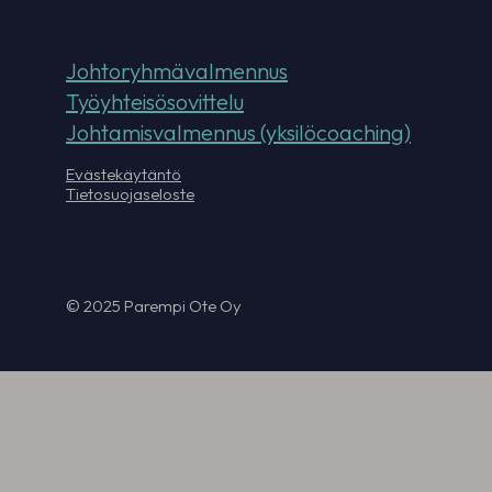
Johtoryhmävalmennus
Työyhteisösovittelu
Johtamisvalmennus (yksilöcoaching)
Evästekäytäntö
Tietosuojaseloste
© 2025 Parempi Ote Oy