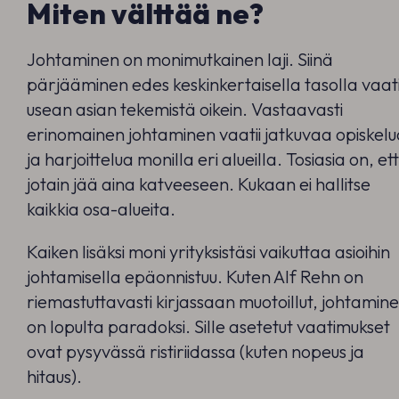
Miten välttää ne?
Johtaminen on monimutkainen laji. Siinä
pärjääminen edes keskinkertaisella tasolla vaati
usean asian tekemistä oikein. Vastaavasti
erinomainen johtaminen vaatii jatkuvaa opiskel
ja harjoittelua monilla eri alueilla. Tosiasia on, et
jotain jää aina katveeseen. Kukaan ei hallitse
kaikkia osa-alueita.
Kaiken lisäksi moni yrityksistäsi vaikuttaa asioihin
johtamisella epäonnistuu. Kuten Alf Rehn on
riemastuttavasti kirjassaan muotoillut, johtamin
on lopulta paradoksi. Sille asetetut vaatimukset
ovat pysyvässä ristiriidassa (kuten nopeus ja
hitaus).