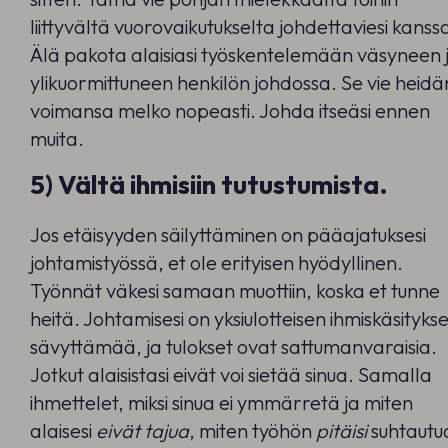
liittyvältä vuorovaikutukselta johdettaviesi kanss
Älä pakota alaisiasi työskentelemään väsyneen 
ylikuormittuneen henkilön johdossa. Se vie heidä
voimansa melko nopeasti. Johda itseäsi ennen
muita.
5) Vältä ihmisiin tutustumista.
Jos etäisyyden säilyttäminen on pääajatuksesi
johtamistyössä, et ole erityisen hyödyllinen.
Työnnät väkesi samaan muottiin, koska et tunne
heitä. Johtamisesi on yksiulotteisen ihmiskäsityks
sävyttämää, ja tulokset ovat sattumanvaraisia.
Jotkut alaisistasi eivät voi sietää sinua. Samalla
ihmettelet, miksi sinua ei ymmärretä ja miten
alaisesi
eivät tajua
, miten työhön
pitäisi
suhtautu