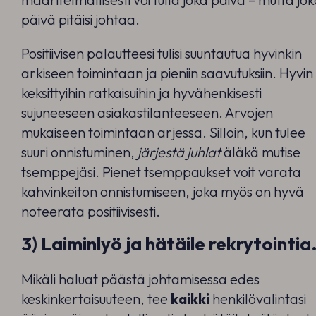
päivä pitäisi johtaa.
Positiivisen palautteesi tulisi suuntautua hyvinkin
arkiseen toimintaan ja pieniin saavutuksiin. Hyvin
keksittyihin ratkaisuihin ja hyvähenkisesti
sujuneeseen asiakastilanteeseen. Arvojen
mukaiseen toimintaan arjessa. Silloin, kun tulee
suuri onnistuminen,
järjestä juhlat
äläkä mutise
tsemppejäsi. Pienet tsemppaukset voit varata
kahvinkeiton onnistumiseen, joka myös on hyvä
noteerata positiivisesti.
3) Laiminlyö ja hätäile rekrytointia
Mikäli haluat päästä johtamisessa edes
keskinkertaisuuteen, tee
kaikki
henkilövalintasi