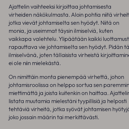
Ajattelin vaihteeksi kirjoittaa johtamisesta
virheiden näkökulmasta. Aloin pohtia niitä virhei
jotka vievät johtamiselta sen hyödyt. Niitä on
monia, ja useimmat täysin ilmiselviä, kuten
vaikkapa valehtelu. Ylipäätään kaikki luottamus
rapauttava vie johtamiselta sen hyödyt. Pidän t
ilmiselvänä, joten tällaisista virheistä kirjoittami
ei ole niin mielekästä.
On nimittäin monta pienempää virhettä, johon
johtamisroolissa on helppo sortua sen paremmi
miettimättä ja joista kuitenkin on haittaa. Ajatteli
listata muutamia mielestäni tyypillisiä ja helposti
tehtäviä virheitä, jotka syövät johtamisen hyötyj
joko jossain määrin tai merkittävästi.