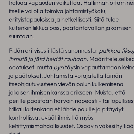
haluaa vapauden vaikuttaa. Hallinnan ottamine
itselle voi olla toimiva johtamistyökalu,
erityistapauksissa ja hetkellisesti. Siitä tulee
kuitenkin liikkua pois, päätäntävallan jakamisen
suuntaan.
Pidän erityisesti tästä sanonnasta;
palkkaa fiksu
ihmisiä ja jätä heidät rauhaan
. Määrittele selke
odotukset, mutta
pyri
täysin vapauttamaan kein
ja päätökset. Johtamista voi ajatella tämän
itseohjautuvuuteen vievän polun kulkemisena
jokaisen ihmisen kanssa erikseen. Muista, että
perille päästään harvoin nopeasti – tai lopullisest
Mikäli kuitenkaan et lähde polulle ja pitäydyt
kontrollissa, eväät ihmisiltä myös
kehittymismahdollisuudet. Osaavin väkesi hylkää