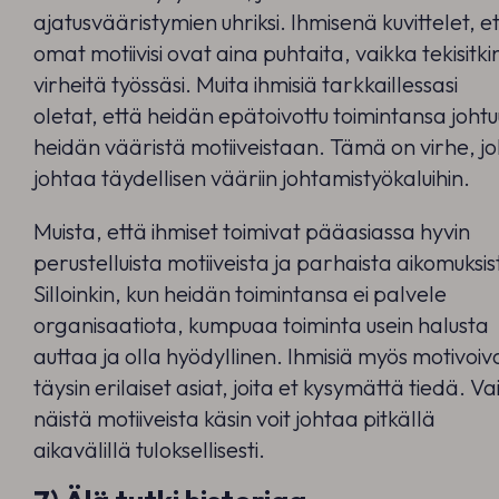
ajatusvääristymien uhriksi. Ihmisenä kuvittelet, e
omat motiivisi ovat aina puhtaita, vaikka tekisitki
virheitä työssäsi. Muita ihmisiä tarkkaillessasi
oletat, että heidän epätoivottu toimintansa johtu
heidän vääristä motiiveistaan. Tämä on virhe, j
johtaa täydellisen vääriin johtamistyökaluihin.
Muista, että ihmiset toimivat pääasiassa hyvin
perustelluista motiiveista ja parhaista aikomuksis
Silloinkin, kun heidän toimintansa ei palvele
organisaatiota, kumpuaa toiminta usein halusta
auttaa ja olla hyödyllinen. Ihmisiä myös motivoiv
täysin erilaiset asiat, joita et kysymättä tiedä. Va
näistä motiiveista käsin voit johtaa pitkällä
aikavälillä tuloksellisesti.