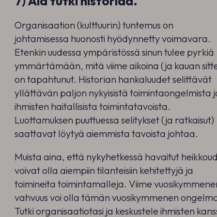
7) Älä tutki historiaa.
Organisaation (kulttuurin) tuntemus on
johtamisessa huonosti hyödynnetty voimavara.
Etenkin uudessa ympäristössä sinun tulee pyrkiä
ymmärtämään, mitä viime aikoina (ja kauan sitt
on tapahtunut. Historian hankaluudet selittävät
yllättävän paljon nykyisistä toimintaongelmista j
ihmisten haitallisista toimintatavoista.
Luottamuksen puuttuessa selitykset (ja ratkaisut)
saattavat löytyä aiemmista tavoista johtaa.
Muista aina, että nykyhetkessä havaitut heikkou
voivat olla aiempiin tilanteisiin kehitettyjä ja
toimineita toimintamalleja. Viime vuosikymmene
vahvuus voi olla tämän vuosikymmenen ongelm
Tutki organisaatiotasi ja keskustele ihmisten kan