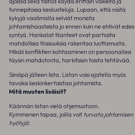
ajoissa sekä taitoa käydä erittäin vaikeita ja
tunnepitoisia keskusteluja. Lupaan, että näitä
kykyjä vaalimalla selviät monista
johtamishaasteista jo ennen kuin ne ehtivät edes
syntyä. Hankalat tilanteet ovat parhaita
mahdollisia tilaisuuksia rakentaa luottamusta.
Mikäli konfliktien kohtaaminen on persoonallesi
täysin mahdotonta, harkitsisin toista tehtävää.
Siinäpä jälleen lista. Listan voisi ajatella myös
tavoiksi keskinkertaistaa johtamista.
Mitä muuten lisäisit?
Käännän listan vielä ohjemuotoon.
Kymmenen tapaa, joilla voit
turvata johtamisen
hyötyjä
: