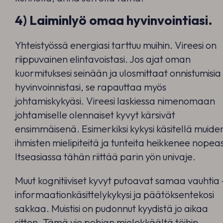
4) Laiminlyö omaa hyvinvointiasi.
Yhteistyössä energiasi tarttuu muihin. Vireesi on
riippuvainen elintavoistasi. Jos ajat oman
kuormituksesi seinään ja ulosmittaat onnistumisia
hyvinvoinnistasi, se rapauttaa myös
johtamiskykyäsi. Vireesi laskiessa nimenomaan
johtamiselle olennaiset kyvyt kärsivät
ensimmäisenä. Esimerkiksi kykysi käsitellä muide
ihmisten mielipiteitä ja tunteita heikkenee nopeas
Itseasiassa tähän riittää parin yön univaje.
Muut kognitiiviset kyvyt putoavat samaa vauhtia 
informaationkäsittelykykysi ja päätöksentekosi
sakkaa. Muistisi on pudonnut kyydistä jo aikaa
sitten. Tämä vie pohjan mielekkäältä töihin