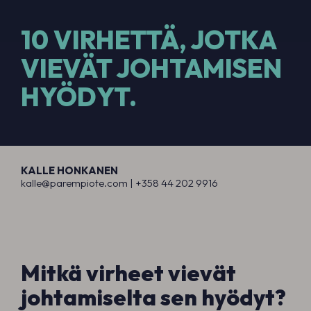
10 VIRHETTÄ, JOTKA
VIEVÄT JOHTAMISEN
HYÖDYT.
KALLE HONKANEN
kalle@parempiote.com |
+358 44 202 991
6
Mitkä virheet vievät
johtamiselta sen hyödyt?