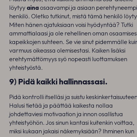
löytyy
aina
osaavampi ja asiaan perehtyneemp
henkilö. Oletko tutkinut, mistä tämä henkilö löyt
Miten hänen ajatuksiaan voisi hyödyntää? Tutki
ammattialaasi ja ole rehellinen oman osaamises
kapeikkojen suhteen. Se vie sinut pidemmälle kui
varmuus oikeassa olemisestasi. Kaiken lisäksi
erehtymättömyys syö nopeasti luottamuksen
yhteistyöstä.
9) Pidä kaikki hallinnassasi.
Pidä kontrolli itselläsi ja suistu keskinkertaisuutee
Halusi tietää ja päättää kaikesta nollaa
johdettaviesi motivaation ja innon osallistua
yhteistyöhön. Jos sinun kantasi kuitenkin voittaa,
miksi kukaan jakaisi näkemyksiään? Ihminen kun