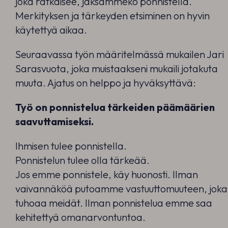
joka ratkaisee, jaksammeko ponnistella.
Merkityksen ja tärkeyden etsiminen on hyvin
käytettyä aikaa.
Seuraavassa työn määritelmässä mukailen Jari
Sarasvuota, joka muistaakseni mukaili jotakuta
muuta. Ajatus on helppo ja hyväksyttävä:
Työ on ponnistelua tärkeiden päämäärien
saavuttamiseksi.
Ihmisen tulee ponnistella.
Ponnistelun tulee olla tärkeää.
Jos emme ponnistele, käy huonosti. Ilman
vaivannäköä putoamme vastuuttomuuteen, joka
tuhoaa meidät. Ilman ponnistelua emme saa
kehitettyä omanarvontuntoa.