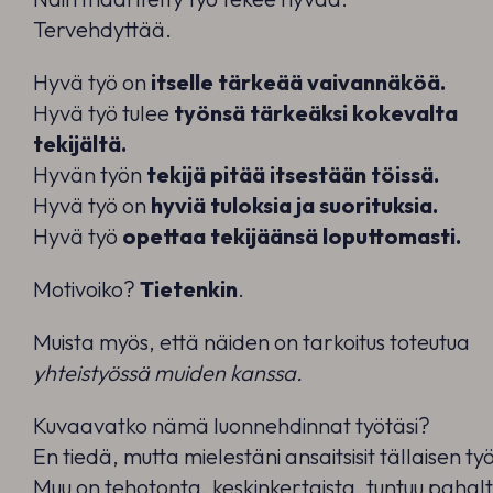
Tervehdyttää.
Hyvä työ on
itselle tärkeää vaivannäköä.
Hyvä työ tulee
työnsä tärkeäksi kokevalta
tekijältä.
Hyvän työn
tekijä pitää itsestään töissä.
Hyvä työ on
hyviä tuloksia ja suorituksia.
Hyvä työ
opettaa tekijäänsä loputtomasti.
Motivoiko?
Tietenkin
.
Muista myös, että näiden on tarkoitus toteutua
yhteistyössä muiden kanssa.
Kuvaavatko nämä luonnehdinnat työtäsi?
En tiedä, mutta mielestäni ansaitsisit tällaisen ty
Muu on tehotonta, keskinkertaista, tuntuu pahal