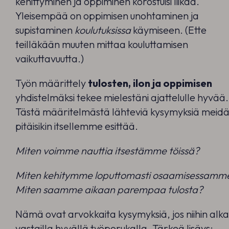
kehittyminen ja oppiminen korostuisi liikaa.
Yleisempää on oppimisen unohtaminen ja
supistaminen
koulutuksissa
käymiseen. (Ette
teilläkään muuten mittaa kouluttamisen
vaikuttavuutta.)
Työn määrittely
tulosten, ilon ja oppimisen
yhdistelmäksi tekee mielestäni ajattelulle hyvää.
Tästä määritelmästä lähteviä kysymyksiä meid
pitäisikin itsellemme esittää.
Miten voimme nauttia itsestämme töissä?
Miten kehitymme loputtomasti osaamisessamm
Miten saamme aikaan parempaa tulosta?
Nämä ovat arvokkaita kysymyksiä, jos niihin alk
vastailla hyvällä työporukalla. Tärkeä lisäys;