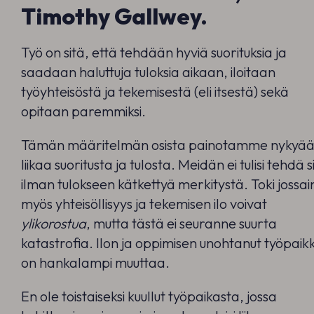
Timothy Gallwey.
Työ on sitä, että tehdään hyviä suorituksia ja
saadaan haluttuja tuloksia aikaan, iloitaan
työyhteisöstä ja tekemisestä (eli itsestä) sekä
opitaan paremmiksi.
Tämän määritelmän osista painotamme nykyä
liikaa suoritusta ja tulosta. Meidän ei tulisi tehdä s
ilman tulokseen kätkettyä merkitystä. Toki jossai
myös yhteisöllisyys ja tekemisen ilo voivat
ylikorostua
, mutta tästä ei seuranne suurta
katastrofia. Ilon ja oppimisen unohtanut työpaik
on hankalampi muuttaa.
En ole toistaiseksi kuullut työpaikasta, jossa