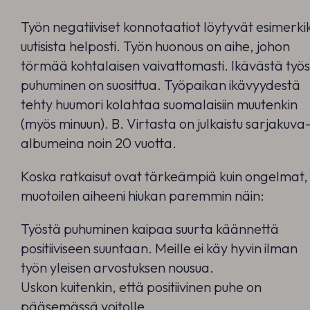
Työn negatiiviset konnotaatiot löytyvät esimerkik
uutisista helposti. Työn huonous on aihe, johon
törmää kohtalaisen vaivattomasti. Ikävästä työ
puhuminen on suosittua. Työpaikan ikävyydestä
tehty huumori kolahtaa suomalaisiin muutenkin
(myös minuun). B. Virtasta on julkaistu sarjakuva
albumeina noin 20 vuotta.
Koska ratkaisut ovat tärkeämpiä kuin ongelmat,
muotoilen aiheeni hiukan paremmin näin:
Työstä puhuminen kaipaa suurta käännettä
positiiviseen suuntaan. Meille ei käy hyvin ilman
työn yleisen arvostuksen nousua.
Uskon kuitenkin, että positiivinen puhe on
pääsemässä voitolle.