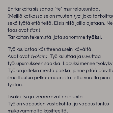
En tarkoita siis sanaa "te" murrelausuntaa.
(Meillä kotkassa se on muuten
tyä
, joka tarkoitta
sekä työtä että teitä. Ei siis niitä joilla ajetaan. Ne
taas ovat
tiät
.)
Tarkoitan tekemistä, jota sanomme
työksi.
Työ kuulostaa käsitteenä usein ikävältä.
Asiat ovat
työläitä
. Työ kuluttaa ja uuvuttaa
työuupumukseen saakka. Lopuksi menee työkyky
Työ on joillekin meistä paikka, jonne pitää päivitt
ilmoittautua pelkäämään sitä, että voi olla pian
työtön.
Lisäksi työ ja
vapaa
ovat eri asioita.
Työ on vapauden vastakohta, ja vapaus tuntuu
mukavammalta käsitteeltä.