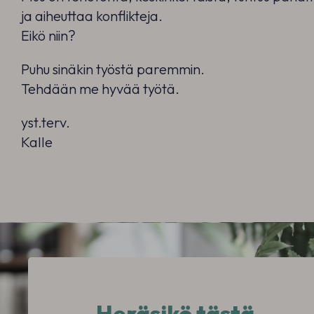
ja aiheuttaa konflikteja.
Eikö niin?
Puhu sinäkin työstä paremmin.
Tehdään me hyvää työtä.
yst.terv.
Kalle
Heräsikö tästä