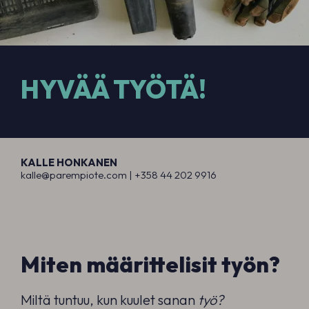
HYVÄÄ TYÖTÄ!
KALLE HONKANEN
kalle@parempiote.com |
+358 44 202 991
6
Miten määrittelisit työn?
Miltä tuntuu, kun kuulet sanan
työ?