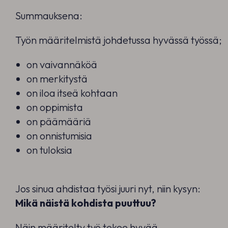
Summauksena:
Työn määritelmistä johdetussa hyvässä työssä;
on vaivannäköä
on merkitystä
on iloa itseä kohtaan
on oppimista
on päämääriä
on onnistumisia
on tuloksia
Jos sinua ahdistaa työsi juuri nyt, niin kysyn:
Mikä näistä kohdista puuttuu?
Näin määritelty työ tekee hyvää.