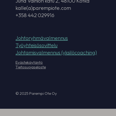
Juha Vainion katu 2, 48100 Kotka
kalle(a)parempiote.com
+358 442 029916
Johtoryhmävalmennus
Työyhteisösovittelu
Johtamisvalmennus (yksilöcoaching)
Evästekäytäntö
Tietosuojaseloste
© 2025 Parempi Ote Oy