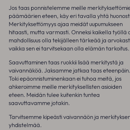
Jos taas ponnistelemme meille merkityksettömi
päämäärien eteen, käy eri tavalla yhtä huonosti
Merkityksettömyys ajaa meidät uupumukseen
hitaasti, mutta varmasti. Onneksi kaikella työllä 
mahdollisuus olla tekijälleen tärkeää ja arvokas
vaikka sen ei tarvitsekaan olla elämän tarkoitus.
Saavuttaminen taas ruokkii lisää merkitystä ja
vaivannäköä. Jaksamme jatkaa taas eteenpäin
Toki epäonnistuminenkaan ei tuhoa meitä, jos
ahkeroimme meille merkityksellisten asioiden
eteen. Meidän tulee kuitenkin tuntea
saavuttavamme jotakin.
Tarvitsemme kipeästi vaivannäön ja merkitykse
yhdistelmää.