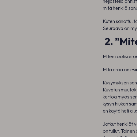
heijastella onni
mitä henkilö sa
Kuten sanottu, t
Seuraava on my
2. ”Mit
Miten roolisi e
Mitä eroa on esim
Kysymyksen sano
Kuvatun muutokse
kertoa myös sen,
kysyn hiukan sa
en käytä heti alu
Jotkut henkilöt 
on tullut. Toinen