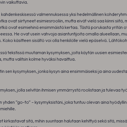
vin vaikuttavia.
 kahdenkeskisessä valmennuksessa yksi hedelmällinen kohderyh
tka ovat siirtyneet esimiesrooliin, mutta eivät vielä saa kiinni siitä, 
ketkä ovat esimiehinä ensimmäistä kertaa. Tästä porukasta yritän o
eessa. He ovat usein vahvoja asiantuntijoita omalla alueellaan, mu
a. Koko käsitteen sisältö voi olla henkilölle vielä epäselvä. Lähtöko
tässä tekstissä muutaman kysymyksen, joita käytän uusien esimiesten
, mutta valitsin kolme hyväksi havaittua.
in sen kysymyksen, jonka kysyn aina ensimmäiseksi ja aina uudesta
ymyksen, jolla selvitän ihmisen ymmärrystä roolistaan ja tulevaa t
 yhden ”go-to” – kysymyksistäni, joka tuntuu olevan aina hyödyllin
miehille.
kirkastavat sitä, mihin suuntaan halutaan kehittyä sekä sitä, missä