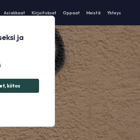
Asiakkaat
Kirjoitukset
Oppaat
Meistä
Yhteys
eksi ja
ä
t, kiitos