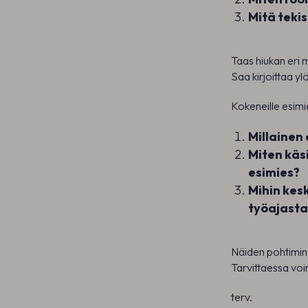
Mitä tekis
Taas hiukan eri 
Saa kirjoittaa yl
Kokeneille esimi
Millainen
Miten käsi
esimies?
Mihin kesk
työajasta
Näiden pohtimine
Tarvittaessa voi
terv.