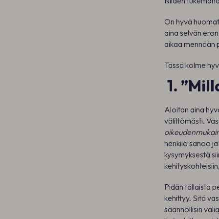
Niiden tukeman
On hyvä huomata
aina selvän eron
aikaa mennään p
Tässä kolme hyv
1. ”Mil
Aloitan aina hyvä
välittömästi. Va
oikeudenmukai
henkilö sanoo ja
kysymyksestä si
kehityskohteisiin,
Pidän tällaista p
kehittyy. Sitä v
säännöllisin väli