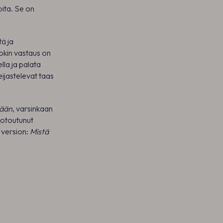
oita. Se on
tä ja
Jokin vastaus on
lla ja palata
ijastelevat taas
tään
, varsinkaan
uotoutunut
 version:
Mistä