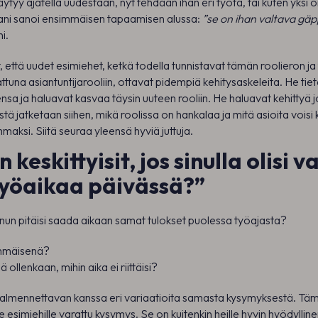
ytyy ajatella uudestaan, nyt tehdään ihan eri työtä, tai kuten yksi
ani sanoi ensimmäisen tapaamisen alussa:
”se on ihan valtava gäpp
ni.
että uudet esimiehet, ketkä todella tunnistavat tämän roolieron j
tuna asiantuntijarooliin, ottavat pidempiä kehitysaskeleita. He tie
sa ja haluavat kasvaa täysin uuteen rooliin. He haluavat kehittyä jo
ä jatketaan siihen, mikä roolissa on hankalaa ja mitä asioita voisi 
maksi. Siitä seuraa yleensä hyviä juttuja.
n keskittyisit, jos sinulla olisi v
työaikaa päivässä?”
 sinun pitäisi saada aikaan samat tulokset puolessa työajasta?
immäisenä?
ä ollenkaan, mihin aika ei riittäisi?
lmennettavan kanssa eri variaatioita samasta kysymyksestä. Tämä 
e esimiehille varattu kysymys. Se on kuitenkin heille hyvin hyödyllin