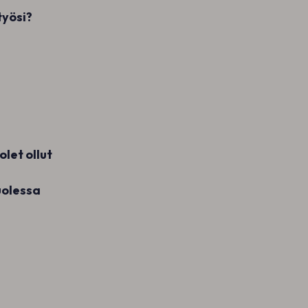
työsi?
let ollut
puolessa