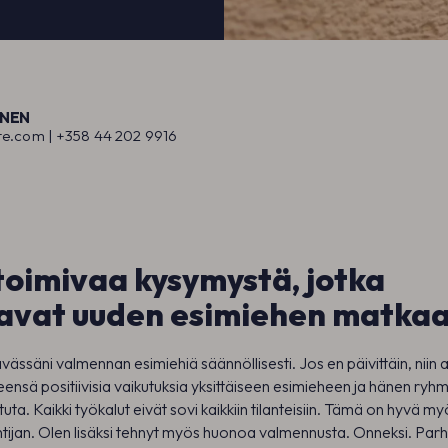
NEN
te.com |
+358 44 202 991
6
toimivaa kysymystä, jotka
tavat uuden esimiehen matkaa
ässäni valmennan esimiehiä säännöllisesti. Jos en päivittäin, niin ai
leensä positiivisia vaikutuksia yksittäiseen esimieheen ja hänen ryh
uta. Kaikki työkalut eivät sovi kaikkiin tilanteisiin. Tämä on hyvä 
tijan. Olen lisäksi tehnyt myös huonoa valmennusta. Onneksi. Par