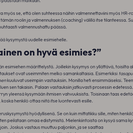
a päästään matkaan.
 myös se, että olen suhteessa näihin valmennettaviini myös HR-ro
 tämän roolin ja valmennuksen (coaching) välillä itse tilanteessa.
uhtaasti valmennushattu päässä.
ää kysymystä uudelle esimiehelle.
lainen on hyvä esimies?”
n esimiehen määrittelystä. Joillekin kysymys on yllättävä, toisilta al
staukset ovat useimmiten melko samankaltaisia. Esimerkiksi
tasapu
nen
kuuluvat useimpiin vastauksiin. Monilla heti ensimmäiseksi. Teen l
 luen sen takaisin. Palaan vastauksiin jatkuvasti prosessin edetessä
irryn yleensä kysymään ihmisen vahvuuksista. Toisinaan taas edet
 koska henkilö ottaa niitä itse luontevasti esille.
eruskysymystä hyödyllisenä. Se on kuin mittatikku sille, miten henki
asten peilataan omaa edistymistä. Mielenkiintoista on kysyä sama 
ajoin. Joskus vastaus muuttuu paljonkin, ja se saattaa