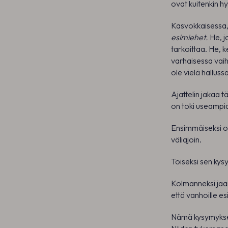
ovat kuitenkin hy
Kasvokkaisessa,
esimiehet.
He, jo
tarkoittaa. He, 
varhaisessa vaih
ole vielä halluss
Ajattelin jakaa 
on toki useampia
Ensimmäiseksi ot
väliajoin.
Toiseksi sen kys
Kolmanneksi jaan
että vanhoille esi
Nämä kysymykset 