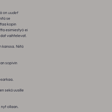
mä on
uudet
mitä se
ttaa kopin
tta esimiestyö ei
hdat vaihtelevat.
 kanssa. Niitä
an sopivin
yösarkaa.
en sekä uusille
 nyt ollaan.