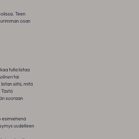
olissa. Teen
 Suurimman osan
kaa tulla listaa
olinen
tai
istan siitä, mitä
. Tästä
ään suoraan
lö esimiehenä
kysymys uudelleen