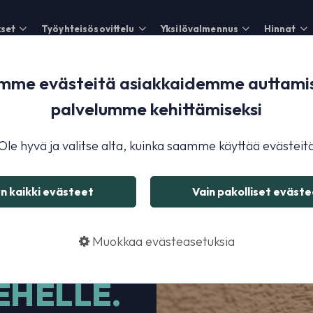
set
Työyhteisösovittelu
Yksilövalmennus
Hinnat
me evästeitä asiakkaidemme auttamis
palvelumme kehittämiseksi
Ole hyvä ja valitse alta, kuinka saamme käyttää evästeit
n kaikki evästeet
Vain pakolliset evästee
YMYSTÄ
Muokkaa evästeasetuksia
UDELLE
EHELLE.