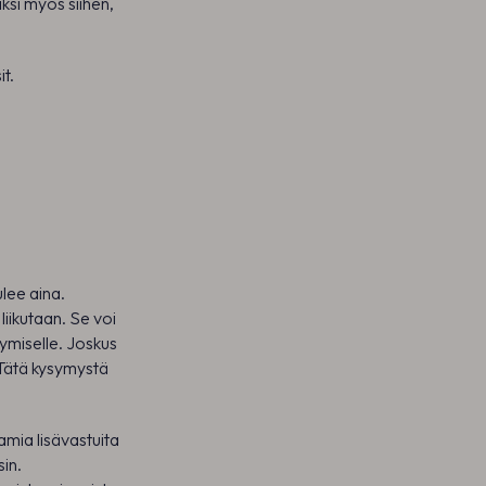
ksi myös siihen,
t.
lee aina.
iikutaan. Se voi
ymiselle. Joskus
ätä kysymystä
amia lisävastuita
sin.