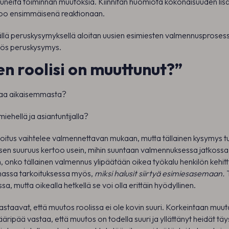
stuneita toiminnan muutoksia. Kiinnitän huomiota kokonaisuuden lisä
noo ensimmäisenä reaktionaan.
ällä peruskysymyksellä aloitan uusien esimiesten valmennusprosessi
ös peruskysymys.
en roolisi on muuttunut?”
roaa aikaisemmasta?
iehellä ja asiantuntijalla?
itus vaihtelee valmennettavan mukaan, mutta tällainen kysymys tu
n suuruus kertoo usein, mihin suuntaan valmennuksessa jatkossa l
 onko tällainen valmennus ylipäätään oikea työkalu henkilön kehitt
massa tarkoituksessa myös,
miksi halusit siirtyä esimiesasemaan.
T
ssa, mutta oikealla hetkellä se voi olla erittäin hyödyllinen.
vastaavat, että muutos roolissa ei ole kovin suuri. Korkeintaan muut
 ääripää vastaa, että muutos on todella suuri ja yllättänyt heidät täy