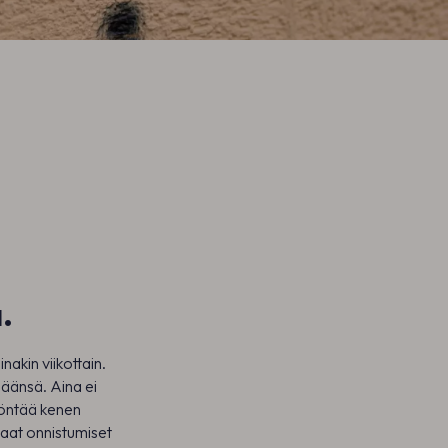
.
nakin viikottain.
määnsä. Aina ei
myöntää kenen
haat onnistumiset