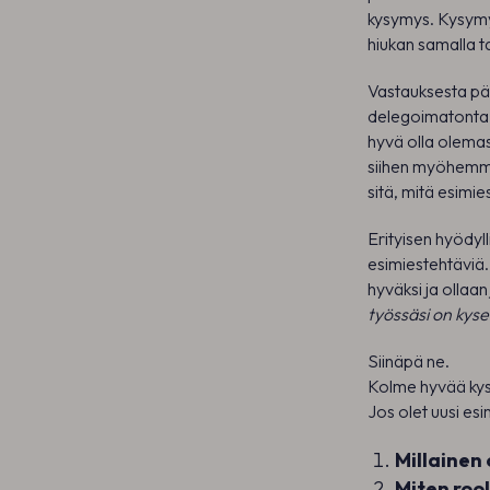
kysymys. Kysymyk
hiukan samalla t
Vastauksesta pää
delegoimatonta 
hyvä olla olemas
siihen myöhemmi
sitä, mitä esimie
Erityisen hyödyl
esimiestehtäviä
hyväksi ja ollaa
työssäsi on kyse
Siinäpä ne.
Kolme hyvää ky
Jos olet uusi esi
Millainen
Miten rool