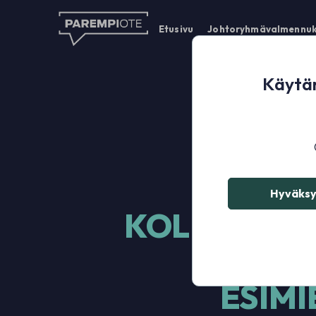
Etusivu
Johtoryhmävalmennuk
Käytäm
Hyväksy
KOLME KYS
U
ESIMI