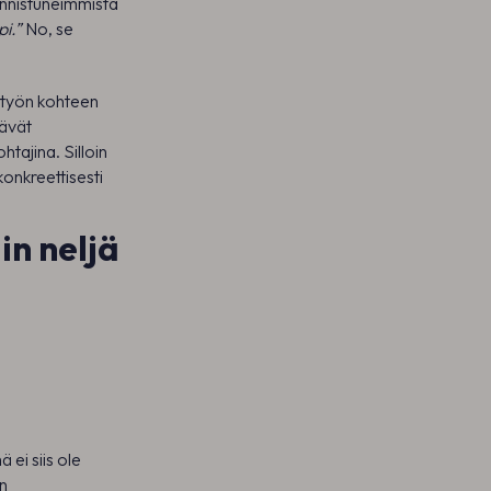
 onnistuneimmista
i.”
No, se
a työn kohteen
tävät
htajina. Silloin
konkreettisesti
ain neljä
ei siis ole
en