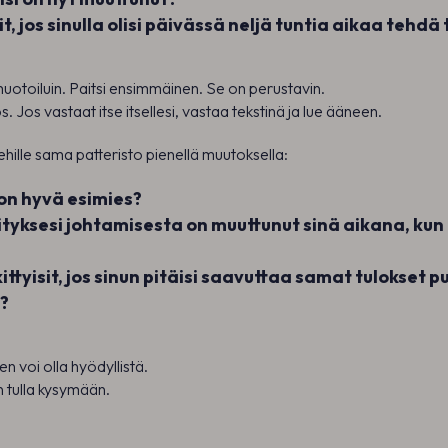
it, jos sinulla olisi päivässä neljä tuntia aikaa tehdä 
muotoiluin. Paitsi ensimmäinen. Se on perustavin.
ös. Jos vastaat itse itsellesi, vastaa tekstinä ja lue ääneen.
ehille sama patteristo pienellä muutoksella:
 on hyvä esimies?
tyksesi johtamisesta on muuttunut sinä aikana, kun o
ittyisit, jos sinun pitäisi saavuttaa samat tulokset 
?
n voi olla hyödyllistä.
n tulla kysymään.