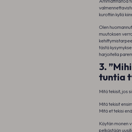
Ammattitaitoa tä
valmennettavist
kurottiin kyllä kiin
Olen huomannut, 
muutoksen verrat
kehittymistarpeen
tästä kysymyksest
harjoitella parem
3. ”Mihi
tuntia 
Mitä tekisit, jos
Mitä tekisit ens
Mitä et tekisi enä
Käytän monen va
pelkästään uusill