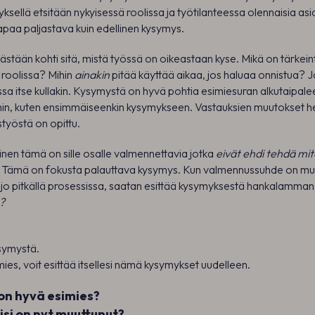
sellä etsitään nykyisessä roolissa ja työtilanteessa olennaisia asi
apaa paljastava kuin edellinen kysymys.
stään kohti sitä, mistä työssä on oikeastaan kyse. Mikä on tärkein
roolissa? Mihin
ainakin
pitää käyttää aikaa, jos haluaa onnistua? 
sa itse kullakin. Kysymystä on hyvä pohtia esimiesuran alkutaipalee
n, kuten ensimmäiseenkin kysymykseen. Vastauksien muutokset he
styöstä on opittu.
linen tämä on sille osalle valmennettavia jotka
eivät ehdi tehdä mi
. Tämä on fokusta palauttava kysymys. Kun valmennussuhde on m
n jo pitkällä prosessissa, saatan esittää kysymyksestä hankalamman
?
symystä.
mies, voit esittää itsellesi nämä kysymykset uudelleen.
 on hyvä esimies?
isi on nyt muuttunut?