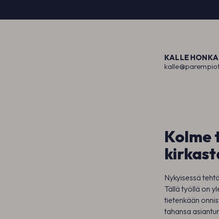
KALLE HONKA
kalle@parempio
Kolme 
kirkas
Nykyisessä tehtäv
Tällä työllä on y
tietenkään onnist
tahansa asiantun