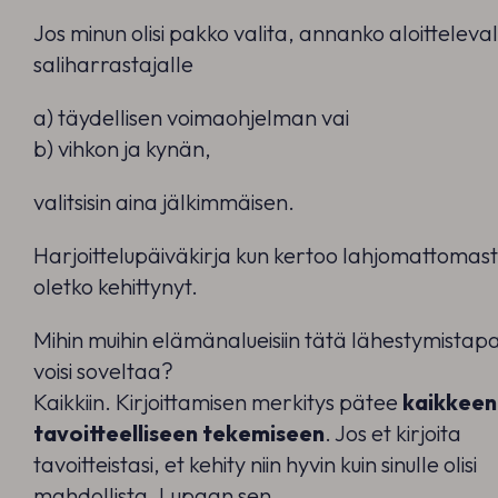
Jos minun olisi pakko valita, annanko aloitteleval
saliharrastajalle
a) täydellisen voimaohjelman vai
b) vihkon ja kynän,
valitsisin aina jälkimmäisen.
Harjoittelupäiväkirja kun kertoo lahjomattomast
oletko kehittynyt.
Mihin muihin elämänalueisiin tätä lähestymistap
voisi soveltaa?
Kaikkiin. Kirjoittamisen merkitys pätee
kaikkeen
tavoitteelliseen tekemiseen
. Jos et kirjoita
tavoitteistasi, et kehity niin hyvin kuin sinulle olisi
mahdollista. Lupaan sen.