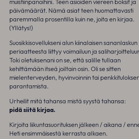
muistiinpanoihini. Teen asioiden viereen boksit ja
päivämäärät. Nämä asiat teen huomattavasti
paremmalla prosentilla kuin ne, joita en kirjaa.
(Yllätys!)
Suosikkisovellukseni alun kiinalaisen sananlaskun
periaatteesta liittyy voimailuun ja saliharjoitteluu
Toki oletuksenani on se, että salille tullaan
kehittämään itseä joiltain osin. Oli se sitten
mielenterveyden, hyvinvoinnin tai penkkitulokse
parantamista.
Urheilit mitä tahansa mistä syystä tahansa:
pidä siitä kirjaa.
Kirjoita liikuntasuorituksen jälkeen / aikana / enn
Heti ensimmäisestä kerrasta alkaen.