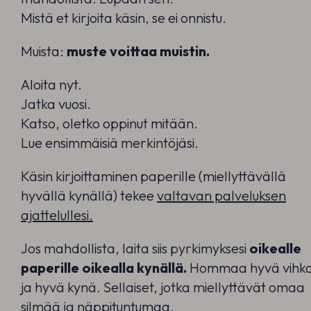
Mistä et kirjoita käsin, se ei onnistu.
Muista:
muste voittaa muistin.
Aloita nyt.
Jatka vuosi.
Katso, oletko oppinut mitään.
Lue ensimmäisiä merkintöjäsi.
Käsin kirjoittaminen paperille (miellyttävällä
hyvällä kynällä) tekee
valtavan palveluksen
ajattelullesi.
Jos mahdollista, laita siis pyrkimyksesi
oikealle
paperille oikealla kynällä.
Hommaa hyvä vihk
ja hyvä kynä. Sellaiset, jotka miellyttävät omaa
silmää ja näppituntumaa.