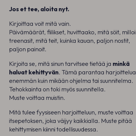
Jos et tee, aloita nyt.
Kirjoittaa voit mitä vain.
Päivämäärät, fiilikset, huvittaako, mitä söit, millo
treenasit, mitä teit, kuinka kauan, paljon nostit,
paljon painoit.
Kirjoita se, mitä sinun tarvitsee tietää ja
minkä
haluat kehittyvän
. Tämä parantaa harjoittelua
enemmän kuin mikään ohjelma tai suunnitelma.
Tehokkainta on toki myös suunnitella.
Muste voittaa muistin.
Mitä tulee fyysiseen harjoitteluun, muste voittaa
itsepetoksen, joka väijyy kaikkialla. Muste pitää
kehittymisen kiinni todellisuudessa.