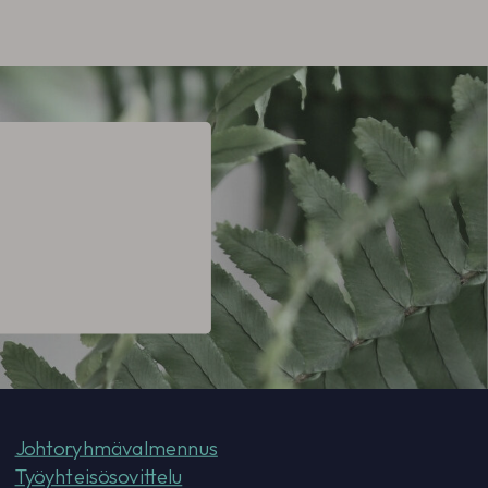
Johtoryhmävalmennus
Työyhteisösovittelu