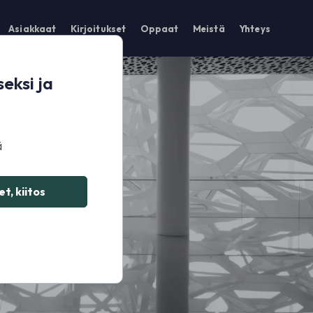
Asiakkaat
Kirjoitukset
Oppaat
Meistä
Yhteys
eksi ja
ä
t, kiitos