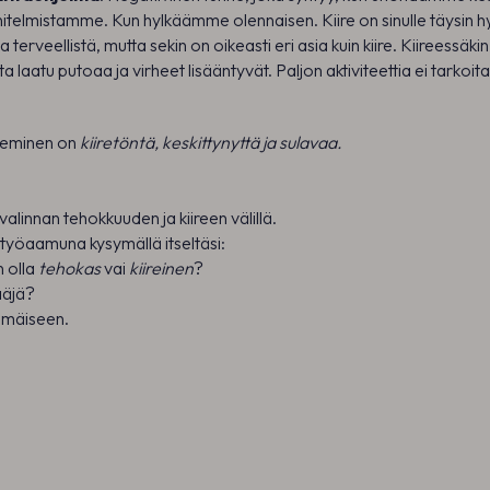
itelmistamme. Kun hylkäämme olennaisen. Kiire on sinulle täysin 
a terveellistä, mutta sekin on oikeasti eri asia kuin kiire. Kiireessäki
ta laatu putoaa ja virheet lisääntyvät. Paljon aktiviteettia ei tarkoit
keminen on
kiiretöntä, keskittynyttä ja sulavaa.
alinnan tehokkuuden ja kiireen välillä.
työaamuna kysymällä itseltäsi:
 olla
tehokas
vai
kiireinen
?
ääjä?
mmäiseen.