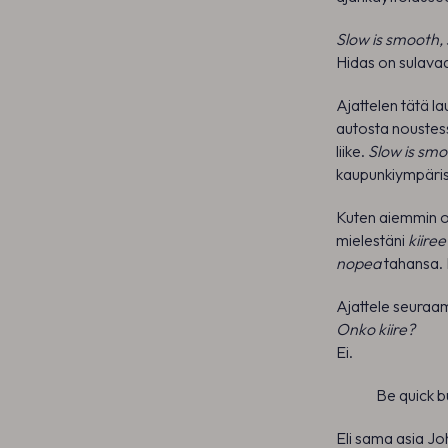
Slow is smooth, 
Hidas on sulava
Ajattelen tätä la
autosta noustessa
liike.
Slow is smo
kaupunkiympärist
Kuten aiemmin ole
mielestäni
kiire
nopea
tahansa. 
Ajattele seuraam
Onko kiire?
Ei.
Be quick b
Eli sama asia Jo