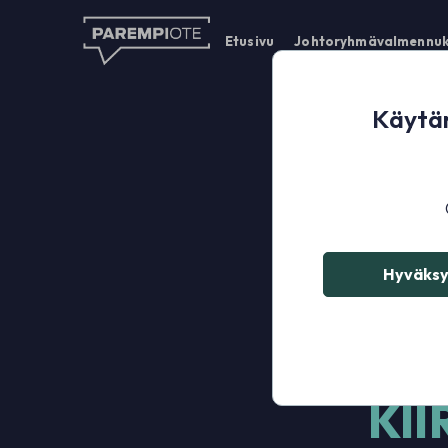
Etusivu
Johtoryhmävalmennuk
Käytäm
Hyväksy
TEHO
KII