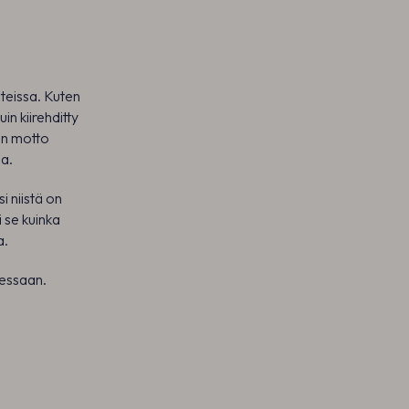
nteissa. Kuten
in kiirehditty
en motto
aa.
i niistä on
i se kuinka
a.
sessaan.