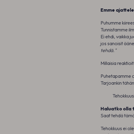
Emme ajattele 
Puhumme kiireestä
Tunnistamme ilmi
Ei ehdi, vaikka j
jos sanoisit ään
tehdä."
Millaisia reaktio
Puhetapamme on
Tarjoankin tähän
Tehokkuus 
Haluatko olla 
Saat tehdä tämä
Tehokkuus ei ol