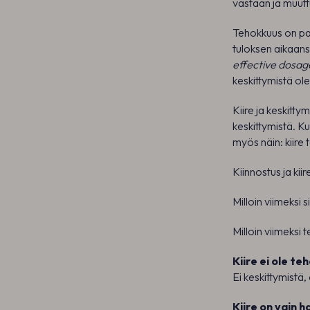
vastaan ja muutt
Tehokkuus on pa
tuloksen aikaans
effective dosag
keskittymistä ol
Kiire ja keskitty
keskittymistä. Ku
myös näin: kiire
Kiinnostus ja kii
Milloin viimeksi s
Milloin viimeksi 
Kiire ei ole te
Ei keskittymistä, 
Kiire on vain 