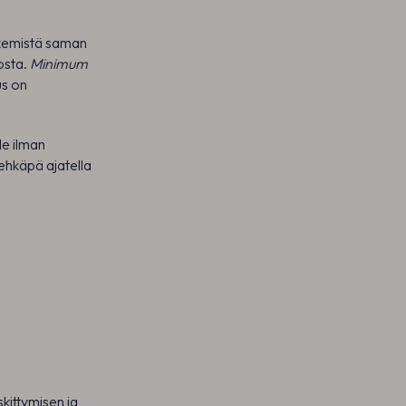
ekemistä saman
osta.
Minimum
us on
le ilman
 ehkäpä ajatella
kittymisen ja