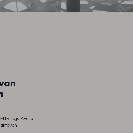
avan
n
MTV:llä ja Avalla
mahtavan