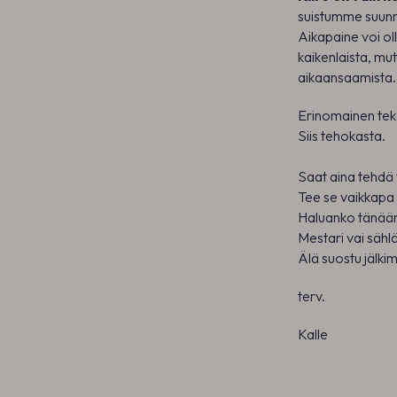
suistumme suunn
Aikapaine voi oll
kaikenlaista, mut
aikaansaamista.
Erinomainen te
Siis tehokasta.
Saat aina tehdä v
Tee se vaikkapa 
Haluanko tänään
Mestari vai sähl
Älä suostu jälki
terv.
Kalle