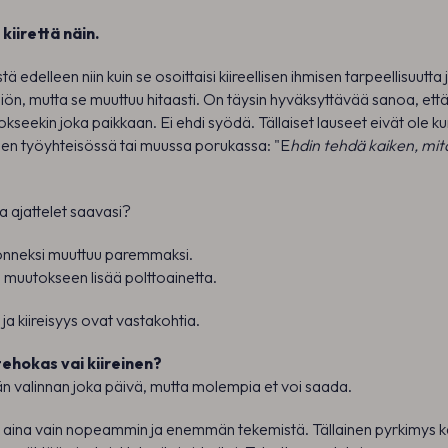
kiirettä näin.
 edelleen niin kuin se osoittaisi kiireellisen ihmisen tarpeellisuutta 
ön, mutta se muuttuu hitaasti. On täysin hyväksyttävää sanoa, ett
uokseekin joka paikkaan. Ei ehdi syödä. Tällaiset lauseet eivät ole k
een työyhteisössä tai muussa porukassa: "E
hdin tehdä kaiken, mit
ita ajattelet saavasi?
neksi muuttuu paremmaksi.
 muutokseen lisää polttoainetta.
ja kiireisyys ovat vastakohtia.
tehokas vai kiireinen?
n valinnan joka päivä, mutta molempia et voi saada.
e aina vain nopeammin ja enemmän tekemistä. Tällainen pyrkimys k