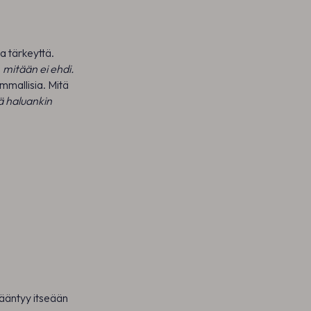
ja tärkeyttä.
ä
mitään ei ehdi.
ummallisia. Mitä
ä haluankin
ääntyy itseään