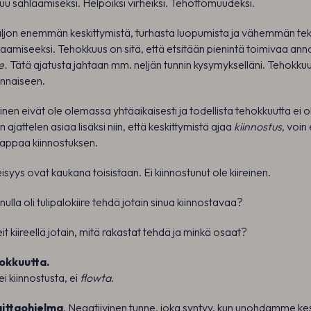
uu sähläämiseksi. Helpoiksi virheiksi. Tehottomuudeksi.
ljon enemmän keskittymistä, turhasta luopumista ja vähemmän t
aamiseeksi. Tehokkuus on sitä, että etsitään pienintä toimivaa ann
e.
Tätä ajatusta jahtaan mm. neljän tunnin kysymykselläni. Tehokku
ennaiseen.
minen eivät ole olemassa yhtäaikaisesti ja todellista tehokkuutta ei o
n ajattelen asiaa lisäksi niin, että keskittymistä ajaa
kiinnostus
, voin
 tappaa kiinnostuksen.
reisyys ovat kaukana toisistaan. Ei kiinnostunut ole kiireinen.
inulla oli tulipalokiire tehdä jotain sinua kiinnostavaa?
teit kiireellä jotain, mitä rakastat tehdä ja minkä osaat?
hokkuutta.
ei kiinnostusta, ei
flowta
.
haittaohjelma
. Negatiivinen tunne, joka syntyy, kun unohdamme kes