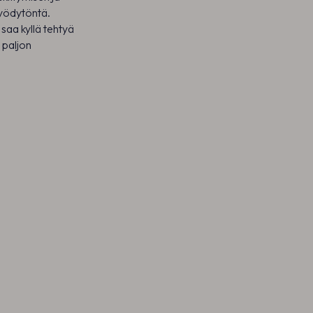
hyödytöntä.
n saa kyllä tehtyä
a paljon