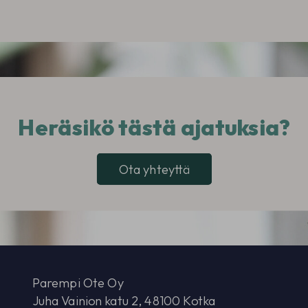
Heräsikö tästä ajatuksia?
Ota yhteyttä
Parempi Ote Oy
Juha Vainion katu 2, 48100 Kotka