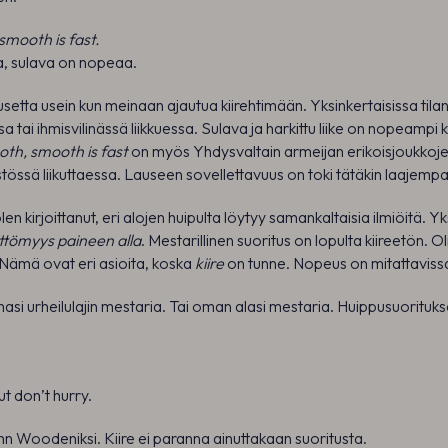
smooth is fast.
a, sulava on nopeaa.
usetta usein kun meinaan ajautua kiirehtimään. Yksinkertaisissa tila
 tai ihmisvilinässä liikkuessa. Sulava ja harkittu liike on nopeampi ku
oth, smooth is fast
on myös Yhdysvaltain armeijan erikoisjoukkoj
össä liikuttaessa. Lauseen sovellettavuus on toki tätäkin laajemp
n kirjoittanut, eri alojen huipulta löytyy samankaltaisia ilmiöitä. Yks
ettömyys paineen alla
. Mestarillinen suoritus on lopulta kiireetön. Ol
Nämä ovat eri asioita, koska
kiire
on tunne. Nopeus on mitattaviss
asi urheilulajin mestaria. Tai oman alasi mestaria. Huippusuorituk
ut don’t hurry.
hn Woodeniksi. Kiire ei paranna ainuttakaan suoritusta.