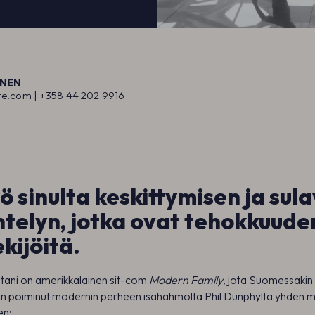
NEN
te.com |
+358 44 202 991
6
yö sinulta keskittymisen ja sul
telyn, jotka ovat tehokkuude
kijöitä.
stani on amerikkalainen sit-com
Modern Family
, jota Suomessakin 
en poiminut modernin perheen isähahmolta Phil Dunphyltä yhden 
en: