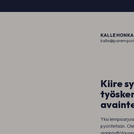
KALLE HONKA
kalle@parempio
Kiire s
työsken
avainte
Yksi lempisarjoi
pyöritetään. Ol
ajankäyttölause