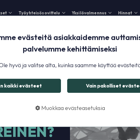
set
Työyhteisösovittelu
Yksilövalmennus
Hinnat
me evästeitä asiakkaidemme auttamis
palvelumme kehittämiseksi
Ole hyvä ja valitse alta, kuinka saamme käyttää evästeit
n kaikki evästeet
Vain pakolliset evästee
Muokkaa evästeasetuksia
KAS VAI
REINEN?