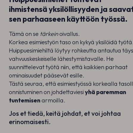
ihmistensä yksilöllisyyden ja saava
sen parhaaseen käyttöön työssä.
Tämä on se
tärkein
oivallus.
Korkea esimiestyön taso on kykyä yksilöidä työtä
Huippuesimiehiltä löytyy rohkeutta antautua täys
vahvuuskeskeiselle lähestymistavalle. He
suunnittelevat työtä niin, että kaikkien parhaat
ominaisuudet pääsevät esille.
Tästä seuraa, että esimiestyössä korkealla tasol
onnistuminen on johdettaviesi
yhä paremman
tuntemisen
armoilla.
Jos et tiedä, keitä johdat, et voi johtaa
erinomaisesti.