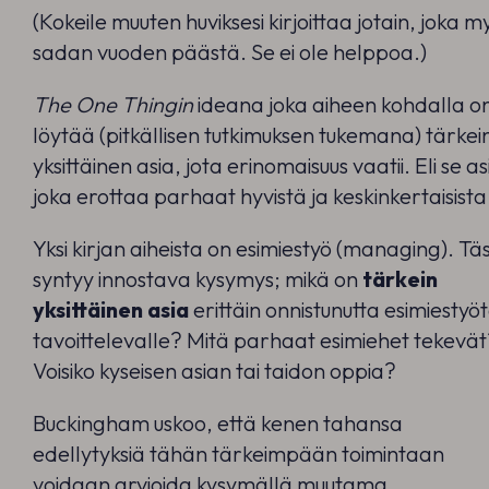
(Kokeile muuten huviksesi kirjoittaa jotain, joka m
sadan vuoden päästä. Se ei ole helppoa.)
The One Thingin
ideana joka aiheen kohdalla o
löytää (pitkällisen tutkimuksen tukemana) tärkei
yksittäinen asia, jota erinomaisuus vaatii. Eli se as
joka erottaa parhaat hyvistä ja keskinkertaisista
Yksi kirjan aiheista on esimiestyö (managing). Tä
syntyy innostava kysymys; mikä on
tärkein
yksittäinen
asia
erittäin onnistunutta esimiestyö
tavoittelevalle? Mitä parhaat esimiehet tekevä
Voisiko kyseisen asian tai taidon oppia?
Buckingham uskoo, että kenen tahansa
edellytyksiä tähän tärkeimpään toimintaan
voidaan arvioida kysymällä muutama