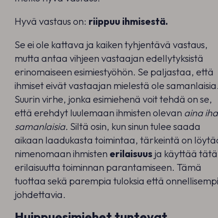
Hyvä vastaus on:
riippuu ihmisestä.
Se ei ole kattava ja kaiken tyhjentävä vastaus,
mutta antaa vihjeen vastaajan edellytyksistä
erinomaiseen esimiestyöhön. Se paljastaa, että
ihmiset eivät vastaajan mielestä ole samanlaisia
Suurin virhe, jonka esimiehenä voit tehdä on se,
että erehdyt luulemaan ihmisten olevan
aina ih
samanlaisia.
Siltä osin, kun sinun tulee saada
aikaan laadukasta toimintaa, tärkeintä on löytä
nimenomaan ihmisten
erilaisuus
ja käyttää tätä
erilaisuutta toiminnan parantamiseen. Tämä
tuottaa sekä parempia tuloksia että onnellisemp
johdettavia.
Huippuesimiehet tuntevat