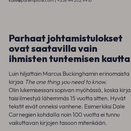
kalle@parempiote.com |
+358 44 202 991
6
Parhaat johtamistulokset
ovat saatavilla vain
ihmisten tuntemisen kautta
Luin hiljattain Marcus Buckinghamin erinomaista
kirjaa
The one thing you need to know.
Olin lukemisessani sopivan myöhässä, koska kirja
taisi ilmestyä lähemmäs 15 vuotta sitten. Hyvät
tekstit eivät onneksi vanhene. Esimerkiksi Dale
Carnegien kohdalla noin 100 vuotta ei tunnu
vaikuttavan kirjojen tasoon mitenkään.