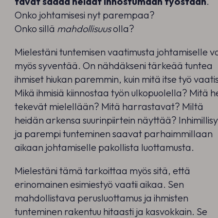
tavat saada heidät innostumaan työstään
.
Onko johtamisesi nyt parempaa?
Onko sillä
mahdollisuus
olla?
Mielestäni tuntemisen vaatimusta johtamiselle vo
myös syventää. On nähdäkseni tärkeää tuntea
ihmiset hiukan paremmin, kuin mitä itse työ vaatis
Mikä ihmisiä kiinnostaa työn ulkopuolella? Mitä h
tekevät mielellään? Mitä harrastavat? Miltä
heidän arkensa suurinpiirtein näyttää? Inhimillis
ja parempi tunteminen saavat parhaimmillaan
aikaan johtamiselle pakollista luottamusta.
Mielestäni tämä tarkoittaa myös sitä, että
erinomainen esimiestyö vaatii aikaa. Sen
mahdollistava perusluottamus ja ihmisten
tunteminen rakentuu hitaasti ja kasvokkain. Se