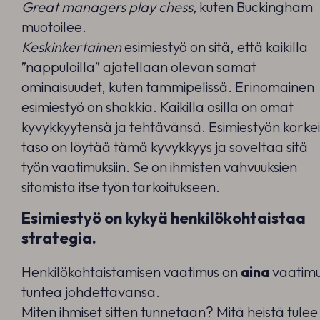
Great managers play chess,
kuten Buckingham
muotoilee.
Keskinkertainen
esimiestyö on sitä, että kaikilla
”nappuloilla” ajatellaan olevan samat
ominaisuudet, kuten tammipelissä. Erinomainen
esimiestyö on shakkia. Kaikilla osilla on omat
kyvykkyytensä ja tehtävänsä. Esimiestyön korke
taso on löytää tämä kyvykkyys ja soveltaa sitä
työn vaatimuksiin. Se on ihmisten vahvuuksien
sitomista itse työn tarkoitukseen.
Esimiestyö on kykyä henkilökohtaistaa
strategia.
Henkilökohtaistamisen vaatimus on
aina
vaatim
tuntea johdettavansa.
Miten ihmiset sitten tunnetaan? Mitä heistä tulee